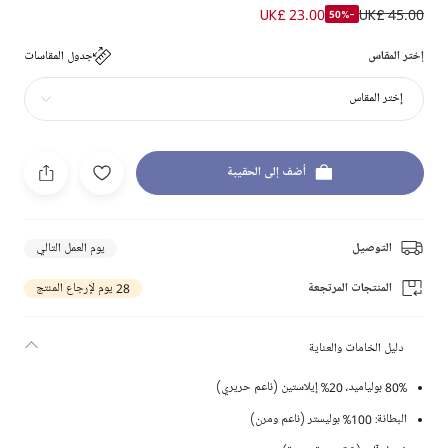
UK£ 23.00
UK£ 45.00
-50%
إختر المقاس
جدول المقاسات
إختر المقاس
أضف إلى الحقيبة
التوصيل
يوم العمل التالي
المنتجات المرتجعة
28 يوم لإرجاع المنتج
دليل الخامات والعناية
80% بولياميد، 20% إيلاستين (ناعم حريري)
البطانة: 100% بوليستر (ناعم ومرن)