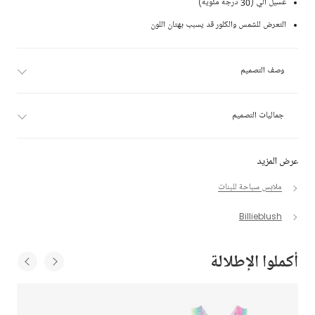
غسيل آلي (30 درجة مئوية)
التعرض للشمس والكلور قد يسبب بهتان اللون
وصف التصميم
جماليات التصميم
عرض المزيد
ملابس سباحة للبنات
Billieblush
أكملوا الإطلالة