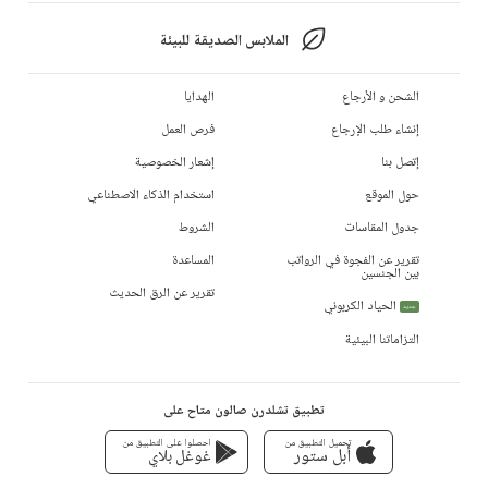
الملابس الصديقة للبيئة
الشحن و الأرجاع
الهدايا
إنشاء طلب الإرجاع
فرص العمل
إتصل بنا
إشعار الخصوصية
حول الموقع
استخدام الذكاء الاصطناعي
جدول المقاسات
الشروط
تقرير عن الفجوة في الرواتب
المساعدة
بين الجنسين
تقرير عن الرق الحديث
الحياد الكربوني
جديد
التزاماتنا البيئية
تطبيق تشلدرن صالون متاح على
تحميل التطبيق من
احصلوا على التطبيق من
أبل ستور
غوغل بلاي