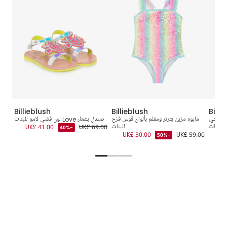
Billieblush
Billieblush
Billi
بنفسجي
مايوه مزين بترتر ومقلم بألوان قوس قزح
صندل بشعار Love لون فضي لامع للبنات
حقي
للبنات
للبنات
UK£ 69.00
UK£ 41.00
-40%
9.00
UK£ 30.00
UK£ 59.00
UK
-50%