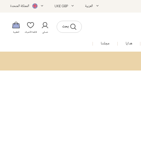
العربية
UK£ GBP
المملكة المتحدة
بحث
حسابي
قائمة الأمنيات
الحقيبة
هدايا
مجلتنا
التخفيضات