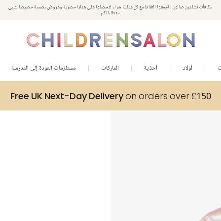
مكافآت تشلدرن صالون | اجمعوا النقاط مع كل عملية شراء لتحصلوا على هدايا حصرية وعروض مصممة خصيصا لتلبي
استمتعوا بخصم 10% على طلبيتكم الأولى كهدية ترحيب. سجلوا من هنا
متطلباتكم
ت
أولاد
أحذية
الماركات
مستلزمات العودة إلى المدرسة
Free UK Next-Day Delivery
on orders over £150