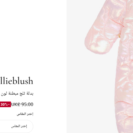
llieblush
بدلة ثلج مبطنة لون 
UK£ 95.00
-30%
إختر المقاس
إختر المقاس