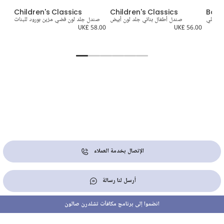
da
Children's Classics
Children's Classics
Bobu
ن كحلي
صندل أطفال بناتي جلد لون أبيض
صندل جلد لون فضي مزين بورود للبنات
صند
9.00
UK£ 58.00
UK£ 56.00
الإتصال بخدمة العملاء
أرسل لنا رسالة
انضموا إلى برنامج مكافآت تشلدرن صالون