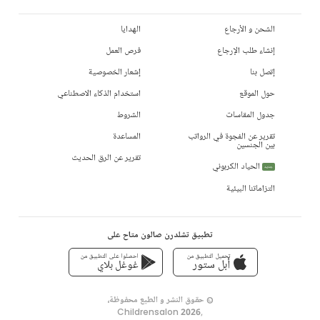
الشحن و الأرجاع
الهدايا
إنشاء طلب الإرجاع
فرص العمل
إتصل بنا
إشعار الخصوصية
حول الموقع
استخدام الذكاء الاصطناعي
جدول المقاسات
الشروط
تقرير عن الفجوة في الرواتب
المساعدة
بين الجنسين
تقرير عن الرق الحديث
الحياد الكربوني
جديد
التزاماتنا البيئية
تطبيق تشلدرن صالون متاح على
تحميل التطبيق من
احصلوا على التطبيق من
أبل ستور
غوغل بلاي
© حقوق النشر و الطبع محفوظة،
Childrensalon 2026
,