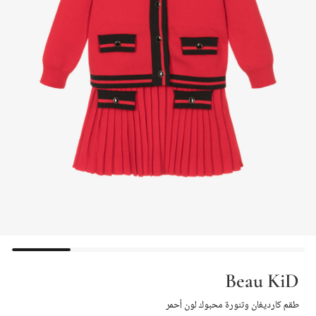
Beau KiD
طقم كارديغان وتنورة محبوك لون أحمر