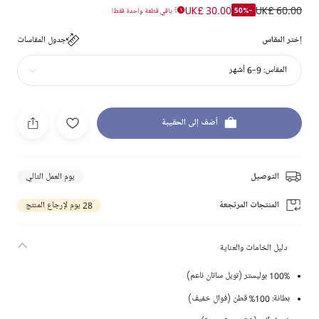
UK£ 30.00
UK£ 60.00
-50%
باقي قطعة واحدة فقط!
إختر المقاس
جدول المقاسات
المقاس:
9-6 أشهر
أضف إلى الحقيبة
التوصيل
يوم العمل التالي
المنتجات المرتجعة
28 يوم لإرجاع المنتج
دليل الخامات والعناية
100% بوليستر (تويل ساتان ناعم)
بطانة: 100% قطن (فوال خفيف)