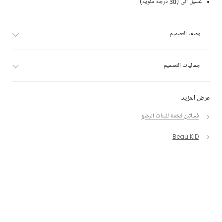
غسيل آلي (30 درجة مئوية)
وصف التصميم
جماليات التصميم
عرض المزيد
فساتين فخمة للبنات الرضع
Beau KiD