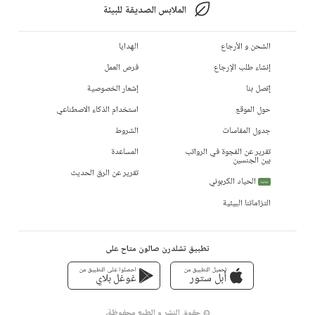
الملابس الصديقة للبيئة
الشحن و الأرجاع
الهدايا
إنشاء طلب الإرجاع
فرص العمل
إتصل بنا
إشعار الخصوصية
حول الموقع
استخدام الذكاء الاصطناعي
جدول المقاسات
الشروط
تقرير عن الفجوة في الرواتب
المساعدة
بين الجنسين
تقرير عن الرق الحديث
الحياد الكربوني
جديد
التزاماتنا البيئية
تطبيق تشلدرن صالون متاح على
تحميل التطبيق من
احصلوا على التطبيق من
أبل ستور
غوغل بلاي
© حقوق النشر و الطبع محفوظة،