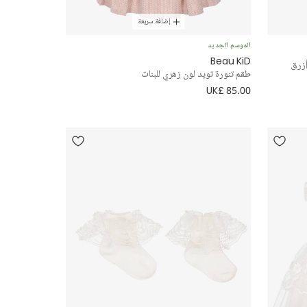
إضافة سريعة
الموسم الجديد
Beau KiD
أزرق
طقم تنورة تويد لون زهري للبنات
UK£ 85.00