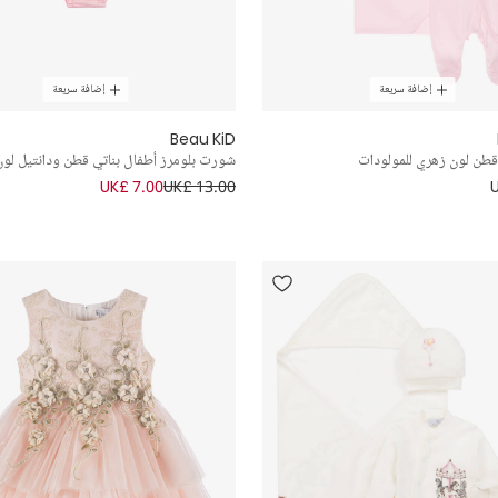
إضافة سريعة
إضافة سريعة
Beau KiD
طن لون زهري للمولودات
شورت بلومرز أطفال بناتي قطن ودانتيل لو
UK£ 7.00
UK£ 13.00