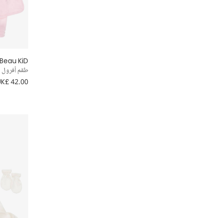
3 قطع
بأقدام
Beau KiD
محبوك
طقم أفرول ق
UK£ 42.00
بطبقات
تويد
حفلة
وصيفات الشرف وبنات الزهور
بدون أقدام
مَُبطن