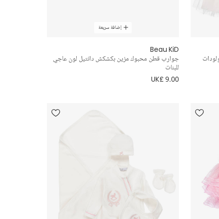
إضافة سريعة
Beau KiD
لودات
جوارب قطن محبوك مزين بكشكش دانتيل لون عاجي
للبنات
UK£ 9.00