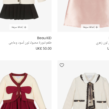
إضافة سريعة
إضافة سريعة
Beau KiD
 لون زهري
طقم تنورة محبوك لون أسود وعاجي
UK£ 50.00