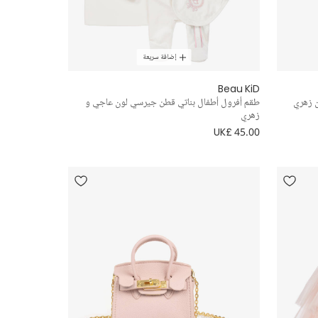
إضافة سريعة
Beau KiD
ن زهري
طقم أفرول أطفال بناتي قطن جيرسي لون عاجي و
زهري
UK£ 45.00