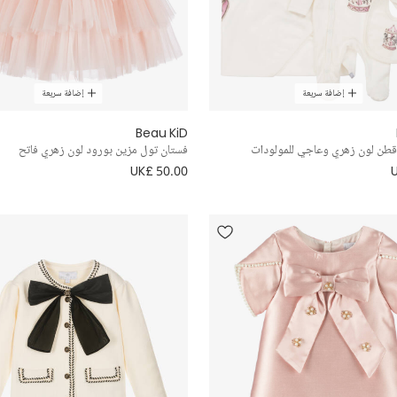
إضافة سريعة
إضافة سريعة
Beau KiD
قطن لون زهري وعاجي للمولودات
فستان تول مزين بورود لون زهري فاتح
UK£ 50.00