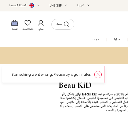
العربية
UK£ GBP
المملكة المتحدة
بحث
حسابي
قائمة الأمنيات
الحقيبة
هدايا
مجلتنا
التخفيضات
Beau KiD
منذ تأسيسها في عام 2018 و ماركة بو كيد Beau KiD توازن بشكل رائع
ب التقليدي في تصاميمها لملابس الأطفال. إكتشفوا معنا
شمل الفساتين و الأطقم الأنيقة بالإضافة إلى ملابس النوم
يرها من الستايلات التي ستضفي على الأطفال إطلالة و لا
لظهيرة و المساء.