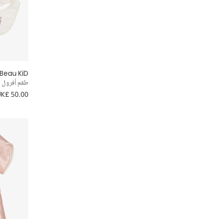
ترتر
ملابس محتشمة
قميص
Beau KiD
بحّار
طقم أفرول 
UK£ 50.00
بينافور
توتو
تصاميم تخطف الأنظار
تصاميم برّاقة