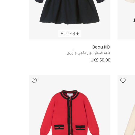
إضافة سريعة
Beau KiD
طقم فستان لون عاجي وأزرق
UK£ 50.00