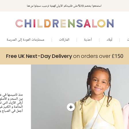
استمتعوا بخصم 10% على طلبيتكم الأولى كهدية ترحيب. سجلوا من هنا
ت
أولاد
أحذية
الماركات
مستلزمات العودة إلى المدرسة
Free UK Next-Day Delivery
on orders over £150
بين السحر و الأسلو
أرقى الأزياء التي ت
الحالمة و الكثير غ
أجمل في الصباح و ا