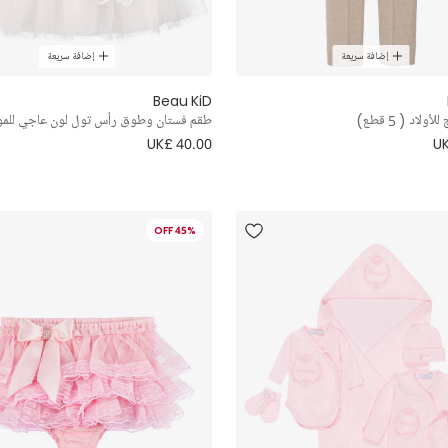
إضافة سريعة
إضافة سريعة
Beau KiD
ولاد ( 5 قطع)
طقم فستان وطوق رأس تول لون عاجي للمو
UK£ 40.00
UK
45% OFF