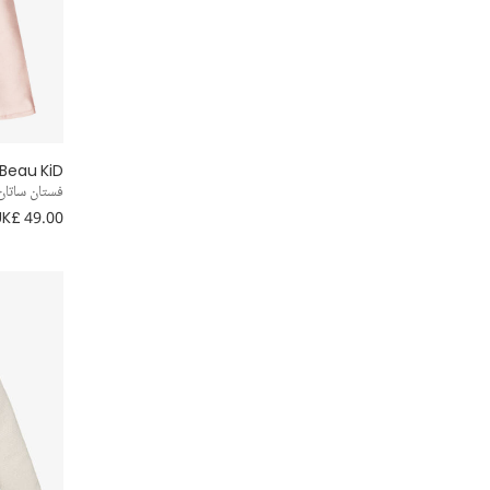
Beau KiD
فستان ساتان
UK£ 49.00