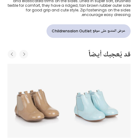
and elasticated trims on the sides. Lined in super soft, brushed
textile for comfort, they have a ridged, tan brown rubber outer sole
for good grip and cute style. Zip fastenings on the sides
encourage easy dressing.
عرض المنتج على موقع Childrensalon Outlet
قد يُعجبك أيضاً