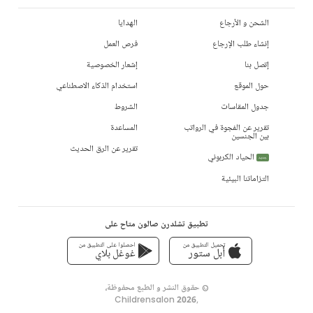
الشحن و الأرجاع
الهدايا
إنشاء طلب الإرجاع
فرص العمل
إتصل بنا
إشعار الخصوصية
حول الموقع
استخدام الذكاء الاصطناعي
جدول المقاسات
الشروط
تقرير عن الفجوة في الرواتب
المساعدة
بين الجنسين
تقرير عن الرق الحديث
الحياد الكربوني
جديد
التزاماتنا البيئية
تطبيق تشلدرن صالون متاح على
تحميل التطبيق من
احصلوا على التطبيق من
أبل ستور
غوغل بلاي
© حقوق النشر و الطبع محفوظة،
Childrensalon 2026
,