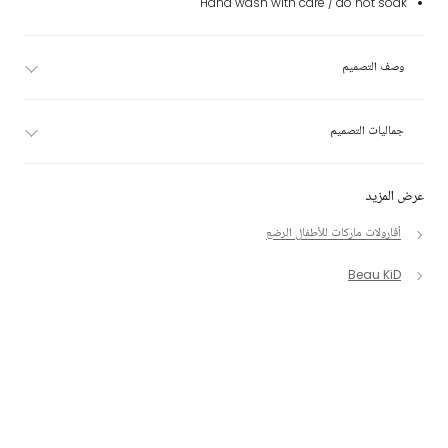
Hand wash with care / do not soak
وصف التصميم
جماليات التصميم
عرض المزيد
أفارولات ماركات للأطفال الرضع
Beau KiD