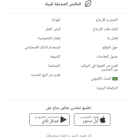
الملابس الصديقة للبيئة
الشحن و الأرجاع
الهدايا
إنشاء طلب الإرجاع
فرص العمل
إتصل بنا
إشعار الخصوصية
حول الموقع
استخدام الذكاء الاصطناعي
جدول المقاسات
الشروط
تقرير عن الفجوة في الرواتب
المساعدة
بين الجنسين
تقرير عن الرق الحديث
الحياد الكربوني
جديد
التزاماتنا البيئية
تطبيق تشلدرن صالون متاح على
تحميل التطبيق من
احصلوا على التطبيق من
أبل ستور
غوغل بلاي
© حقوق النشر و الطبع محفوظة،