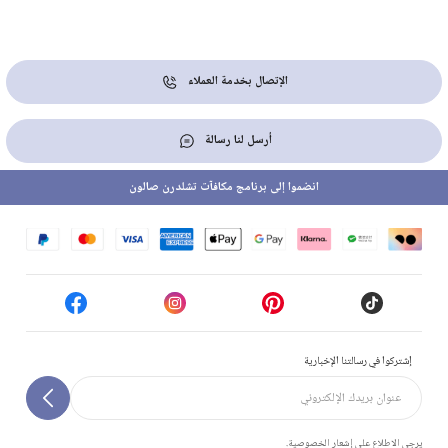
الإتصال بخدمة العملاء
أرسل لنا رسالة
انضموا إلى برنامج مكافآت تشلدرن صالون
إشتركوا في رسالتنا الإخبارية
يرجى الاطلاع على إشعار الخصوصية.