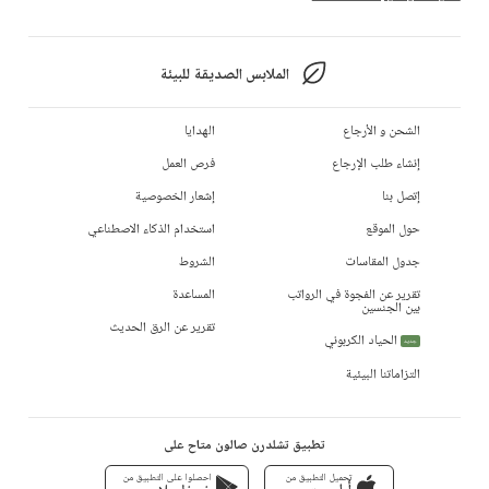
الملابس الصديقة للبيئة
الشحن و الأرجاع
الهدايا
إنشاء طلب الإرجاع
فرص العمل
إتصل بنا
إشعار الخصوصية
حول الموقع
استخدام الذكاء الاصطناعي
جدول المقاسات
الشروط
تقرير عن الفجوة في الرواتب
المساعدة
بين الجنسين
تقرير عن الرق الحديث
الحياد الكربوني
جديد
التزاماتنا البيئية
تطبيق تشلدرن صالون متاح على
تحميل التطبيق من
احصلوا على التطبيق من