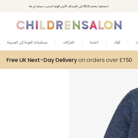
استمتعوا بخصم 10% على طلبيتكم الأولى كهدية ترحيب. سجلوا من هنا
ت
أولاد
أحذية
الماركات
مستلزمات العودة إلى المدرسة
Free UK Next-Day Delivery
on orders over £150