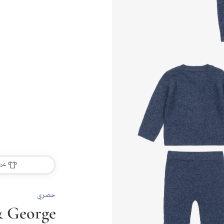
عرض
حصري
& George