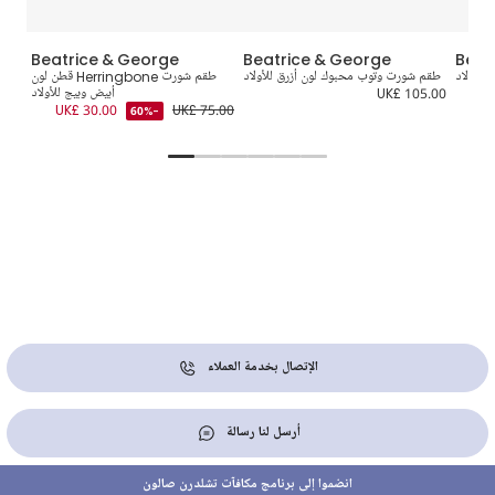
Beatrice & George
Beatrice & George
Beat
لأولاد
طقم شورت وتوب محبوك لون أزرق للأولاد
طقم شورت Herringbone قطن لون
طقم 
UK£ 105.00
أبيض وبيج للأولاد
5.00
UK£ 30.00
UK£ 75.00
-60%
الإتصال بخدمة العملاء
أرسل لنا رسالة
انضموا إلى برنامج مكافآت تشلدرن صالون