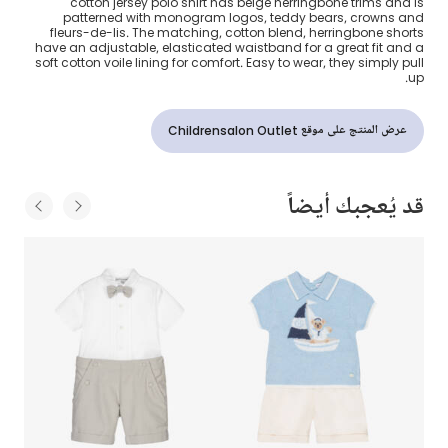
cotton jersey polo shirt has beige herringbone trims and is
patterned with monogram logos, teddy bears, crowns and
fleurs-de-lis. The matching, cotton blend, herringbone shorts
have an adjustable, elasticated waistband for a great fit and a
soft cotton voile lining for comfort. Easy to wear, they simply pull
up.
عرض المنتج على موقع Childrensalon Outlet
قد يُعجبك أيضاً