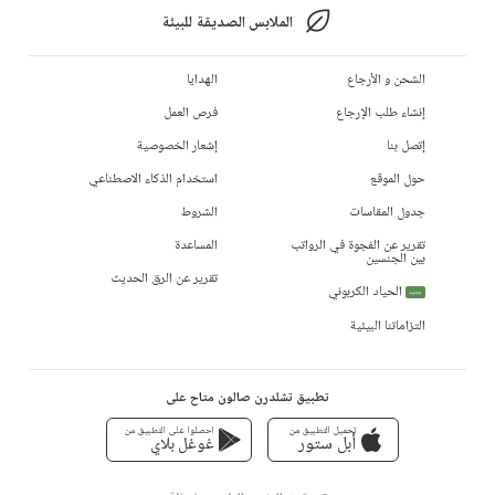
الملابس الصديقة للبيئة
الشحن و الأرجاع
الهدايا
إنشاء طلب الإرجاع
فرص العمل
إتصل بنا
إشعار الخصوصية
حول الموقع
استخدام الذكاء الاصطناعي
جدول المقاسات
الشروط
تقرير عن الفجوة في الرواتب
المساعدة
بين الجنسين
تقرير عن الرق الحديث
الحياد الكربوني
جديد
التزاماتنا البيئية
تطبيق تشلدرن صالون متاح على
تحميل التطبيق من
احصلوا على التطبيق من
أبل ستور
غوغل بلاي