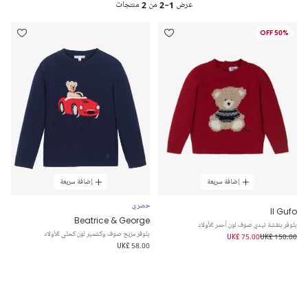
عرض
1-2
من
2
منتجات
50% OFF
إضافة سريعة
إضافة سريعة
حصري
Il Gufo
Beatrice & George
بلوفر بنقشة تيدي صوف لون أحمر للأولاد
بلوفر مزيج صوف وكشمير لون كحلي للأولاد
UK£ 75.00
UK£ 150.00
UK£ 58.00