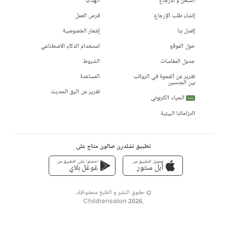
الشحن و الأرجاع
الهدايا
إنشاء طلب الإرجاع
فرص العمل
إتصل بنا
إشعار الخصوصية
حول الموقع
استخدام الذكاء الاصطناعي
جدول المقاسات
الشروط
تقرير عن الفجوة في الرواتب
المساعدة
بين الجنسين
تقرير عن الرق الحديث
الحياد الكربوني
جديد
التزاماتنا البيئية
تطبيق تشلدرن صالون متاح على
تحميل التطبيق من
احصلوا على التطبيق من
أبل ستور
غوغل بلاي
© حقوق النشر و الطبع محفوظة،
Childrensalon 2026
,