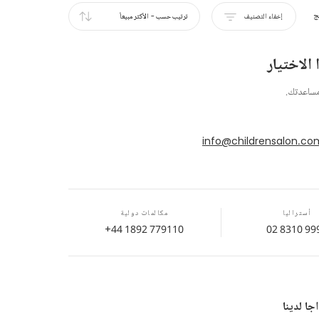
ج
إخفاء التصنيف
ترتيب حسب
-
الأكثر مبيعاً
الاختيار
مساعدتك.
info@childrensalon.co
أستراليا
مكالمات دولية
+44 1892 779110
02 8310 99
ا لدينا