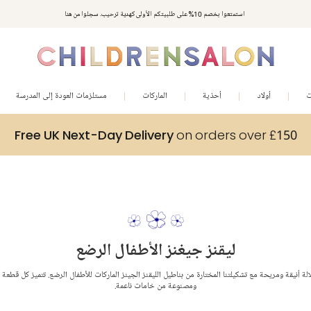
استمتعوا بخصم 10% على طلبيتكم الأولى كهدية ترحيب. سجلوا من هنا
ت
أولاد
أحذية
الماركات
مستلزمات العودة إلى المدرسة
Free UK Next-Day Delivery
on orders over £150
ليقنز جيغنز الأطفال الرضع
ة أنيقة ومريحة مع تشكيلتنا المختارة من بناطيل الليقنز الجينز الماركات للأطفال الرضع. تتميز كل قطعة 
ومصنوعة من خامات ناعمة.