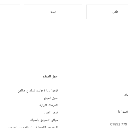
طفل
بنت
حول الموقع
قوموا بزيارة بوتيك تشلدرن صالون
لاء
حول الموقع
التزاماتنا البيئية
لوا بنا
فرص العمل
مواقع التسويق بالعمولة
01892 779
تقرير عن الفجوة في الرواتب بين الجنسين