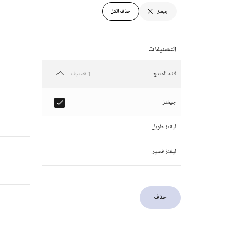
جيغنز
حذف الكل
1 تصنيف
فئة المنتج
جيغنز
ليقنز طويل
ليقنز قصير
حذف