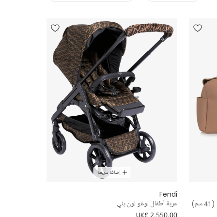
إضافة سريعة
Fendi
م)
عربة أطفال لوغو لون بنّي
UK£ 2,550.00