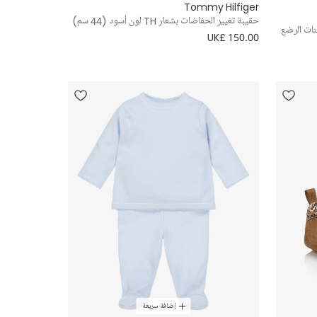
Tommy Hilfiger
حقيبة تغيير الحفاضات بشعار TH لون أسود (44 سم)
نات الرضع
UK£ 150.00
إضافة سريعة