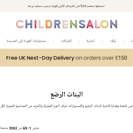
استمتعوا بخصم 10% على طلبيتكم الأولى كهدية ترحيب. سجلوا من هنا
ت
أولاد
أحذية
الماركات
مستلزمات العودة إلى المدرسة
Free UK Next-Day Delivery
on orders over £150
البنات الرضع
بس فخمة وهدايا فاخرة للبنات الرضع وإكسسوارات غرف النوم المميزة، والمزيد من التصاميم المميزة لكل 
عرض
1-60
من
3502
منتجا