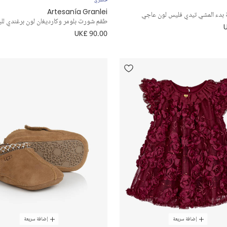
Artesanía Granlei
 بدء المشي تيدي فليس لون عاجي
طقم شورت بلومر وكارديغان لون برغندي للب
UK£ 90.00
إضافة سريعة
إضافة سريعة