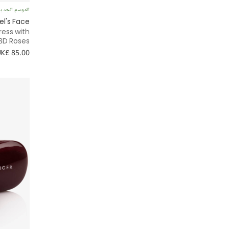
Children's Classics
الموسم الجدي
ملابس تنكرية
el's Face
Chloé
ress with
ملابس داخلية
3D Roses
Coeur by Childrensalon
UK£ 85.00
ملابس سباحة
Country Kids
ملابس نوم
Cute Cute
مناشف وأرواب
Deux par Deux
Dolce & Gabbana
Donsje
Doudou et Compagnie
Dr. Kid