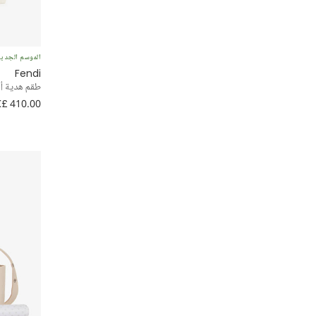
Falcotto by Naturino
Falke
الموسم الجدي
Fendi
Fendi
طقم هدية أ
£ 410.00
Flower Fairies™ by Childrensalon
Foque
Frugi
G.H.Hurt & Son
Geox
Givenchy