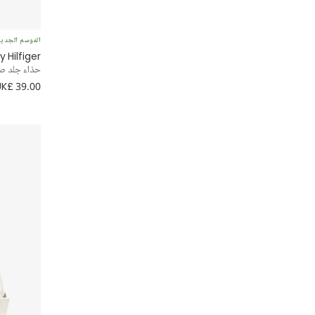
Dress Up by Design
الموسم الجدي
Hilfiger
Early Days
حذاء جلد صن
UK£ 39.00
EIRENE
Elie Saab
Elodie
Emile et Rose
Emporio Armani
EN FANT
English Trousseau