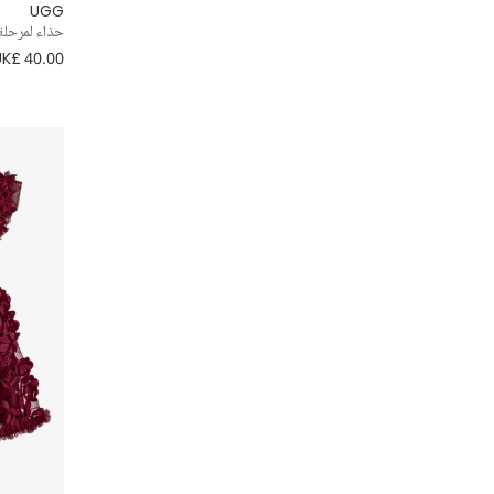
كَتّان
UGG
Bonpoint
حذاء لمرحلة
عربات أطفال
UK£ 40.00
مبطن بالريش
BOSS
فساتين
مخمل
Burberry
فساتين المراسم
Calvin Klein
قبعات
Canada Goose
قفازات و قفازات بدون اصابع
Caramelo Kids
كولونات
Carlomagno
مستلزمات الإستحمام و العناية بالبشرة
Catya
مستلزمات غرف نوم الأطفال
CeLaVi
ملابس الثلج