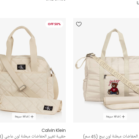
50% OFF
إضافة سريعة
إضافة سريعة
Calvin Klein
لحفاضات مبطنة لون بيج (45 سم)
حقيبة تغيير الحفاضات مبطنة لون عاجي (38 سم)