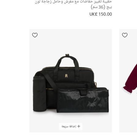
حقيبة تغيير حفاضات مع مفرش وحامل زجاجة لون
بيج (36 سم)
UK£ 150.00
إضافة سريعة