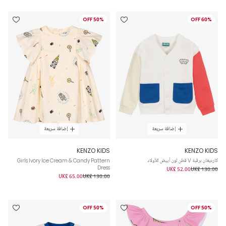
50% OFF
60% OFF
إضافة سريعة
إضافة سريعة
KENZO KIDS
KENZO KIDS
كارديغان برقبة V قطن لون أبيض للأولاد
Girls Ivory Ice Cream & Candy Pattern
Dress
UK£ 52.00
UK£ 130.00
UK£ 65.00
UK£ 130.00
50% OFF
50% OFF