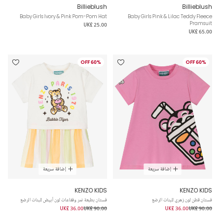
Billieblush
Billieblush
Baby Girls Ivory & Pink Pom-Pom Hat
Baby Girls Pink & Lilac Teddy Fleece
Pramsuit
UK£ 25.00
UK£ 65.00
60% OFF
60% OFF
إضافة سريعة
إضافة سريعة
KENZO KIDS
KENZO KIDS
فستان قطن لون زهري للبنات الرضع
فستان بطبعة نمر وفقاعات لون أبيض للبنات الرضع
UK£ 36.00
UK£ 90.00
UK£ 36.00
UK£ 90.00