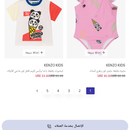
إضافة سريعة
إضافة سريعة
KENZO KIDS
KENZO KIDS
مايوه بطبعة حلوى لون زهري للبنات
تيشيرت بطبعة باندا وآيس كريم قطن لون عاجي للأولاد
UK£ 33.00
UK£ 65.00
UK£ 30.00
UK£ 60.00
5
4
3
2
1
الإتصال بخدمة العملاء