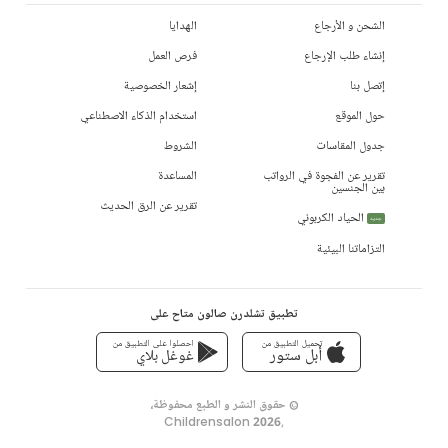
الشحن و الأرجاع
الهدايا
إنشاء طلب الإرجاع
فرص العمل
إتصل بنا
إشعار الخصوصية
حول الموقع
استخدام الذكاء الاصطناعي
جدول المقاسات
الشروط
تقرير عن الفجوة في الرواتب
المساعدة
بين الجنسين
تقرير عن الرق الحديث
الحياد الكربوني
جديد
التزاماتنا البيئية
تطبيق تشلدرن صالون متاح على
تحميل التطبيق من
احصلوا على التطبيق من
أبل ستور
غوغل بلاي
© حقوق النشر و الطبع محفوظة،
Childrensalon 2026
,