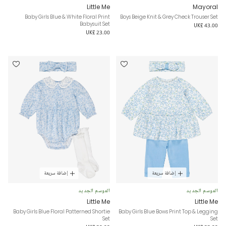
Little Me
Mayoral
Baby Girls Blue & White Floral Print
Boys Beige Knit & Grey Check Trouser Set
Babysuit Set
UK£ 43.00
UK£ 23.00
إضافة سريعة
إضافة سريعة
الموسم الجديد
الموسم الجديد
Little Me
Little Me
Baby Girls Blue Floral Patterned Shortie
Baby Girls Blue Bows Print Top & Legging
Set
Set