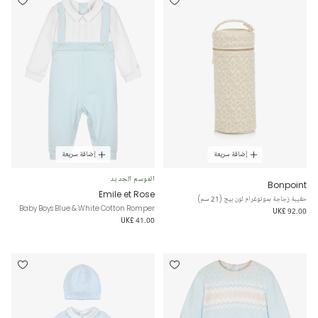
إضافة سريعة
إضافة سريعة
الموسم الجديد
Bonpoint
Emile et Rose
حقيبة زجاجة بمونوغرام لون بيج (21 سم)
Baby Boys Blue & White Cotton Romper
UK£ 92.00
UK£ 41.00