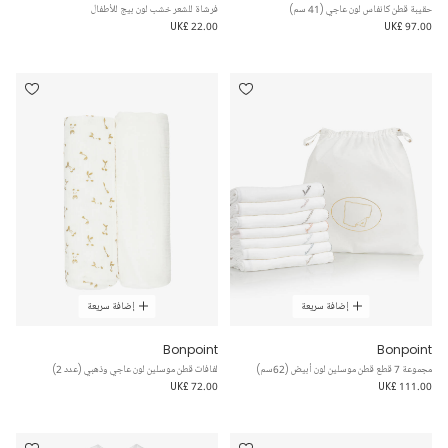
حقيبة قطن كانفاس لون عاجي (41 سم)
فرشاة للشعر خشب لون بيج للأطفال
UK£ 22.00
UK£ 97.00
إضافة سريعة
إضافة سريعة
Bonpoint
Bonpoint
مجموعة 7 قطع قطن موسلين لون أبيض (62سم)
لفافات قطن موسلين لون عاجي وذهبي (عدد 2)
UK£ 72.00
UK£ 111.00