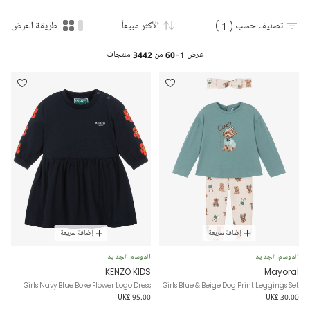
تصنيف حسب
( 1 )
الأكثر مبيعاً
طريقة العرض
عرض
1-60
من
3442
منتجات
إضافة سريعة
إضافة سريعة
الموسم الجديد
الموسم الجديد
KENZO KIDS
Mayoral
Girls Navy Blue Boke Flower Logo Dress
Girls Blue & Beige Dog Print Leggings Set
UK£ 95.00
UK£ 30.00