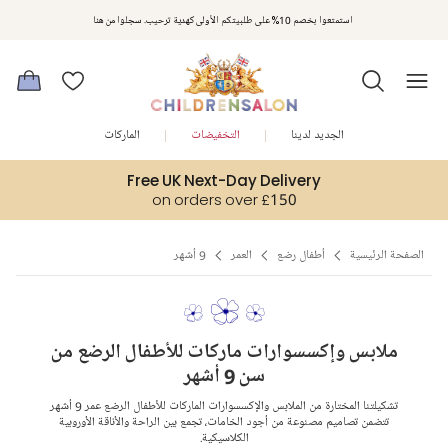
مكافآت تشلدرن صالون | اجمعوا النقاط مع كل عملية شراء لتحصلوا على هدايا حصرية وعروض مصممة خصيصا لتلبي
استمتعوا بخصم 10% على طلبيتكم الأولى كهدية ترحيب. سجلوا من هنا
متطلباتكم
الجديد لدينا
التخفيضات
الماركات
Free UK Next-Day Delivery
on orders over £150
الصفحة الرئيسية
أطفال رضع
العمر
9 أشهر
ملابس وإكسسوارات ماركات للأطفال الرضع من
سن 9 أشهر
تشكيلتنا المختارة من الملابس والإكسسوارات الماركات للأطفال الرضع عمر 9 أشهر
تتضمن تصاميم مصنوعة من أجود الخامات، تجمع بين الراحة والأناقة الأوروبية
الكلاسيكية.