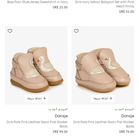
Boys Polo-Style Jersey Sweatshirt in Ivory
Girls Ivory Velour Babysuit Set with Pink
Heart Prints
UK£ 25.00
UK£ 55.00
إضافة سريعة
إضافة سريعة
الموسم الجديد
الموسم الجديد
Donsje
Donsje
Girls Pale Pink Leather Swan First Walker
Girls Pale Pink Leather Swan Pre-Walker
Boots
Boots
UK£ 99.00
UK£ 79.00