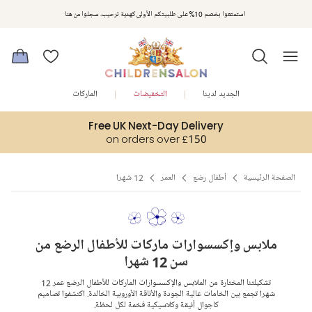
مكافآت تشلدرن صالون | اجمعوا النقاط مع كل عملية شراء لتحصلوا على هدايا حصرية وعروض مصممة خصيصا لتلبي
استمتعوا بخصم 10% على طلبيتكم الأولى كهدية ترحيب. سجلوا من هنا
متطلباتكم
الجديد لدينا
التخفيضات
الماركات
Free UK Next-Day Delivery
on orders over £150
الصفحة الرئيسية
أطفال رضع
العمر
12 شهرا
ملابس وإكسسوارات ماركات للأطفال الرضع من
سن 12 شهرا
تشكيلتنا المختارة من الملابس والإكسسوارات الماركات للأطفال الرضع عمر 12
شهرا تجمع بين الخامات عالية الجودة والأناقة الأوروبية الخالدة. اكتشفوا تصاميم
كاجوال أنيقة وكلاسيكية فخمة لكل لحظة.