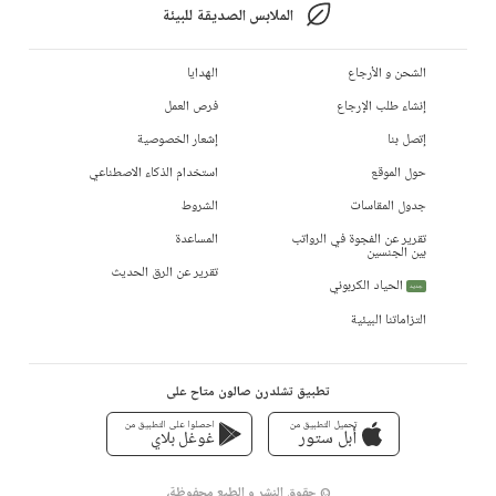
الملابس الصديقة للبيئة
الشحن و الأرجاع
الهدايا
إنشاء طلب الإرجاع
فرص العمل
إتصل بنا
إشعار الخصوصية
حول الموقع
استخدام الذكاء الاصطناعي
جدول المقاسات
الشروط
تقرير عن الفجوة في الرواتب
المساعدة
بين الجنسين
تقرير عن الرق الحديث
الحياد الكربوني
جديد
التزاماتنا البيئية
تطبيق تشلدرن صالون متاح على
تحميل التطبيق من
احصلوا على التطبيق من
أبل ستور
غوغل بلاي
© حقوق النشر و الطبع محفوظة،