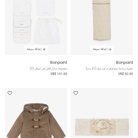
إضافة سريعة
إضافة سريعة
Bonpoint
Bonpoint
حقيبة زجاجة بمونوغرام لون بيج (21 سم)
مجموعة مرايل قطن لون أبيض (7)
UK£ 101.00
UK£ 92.00