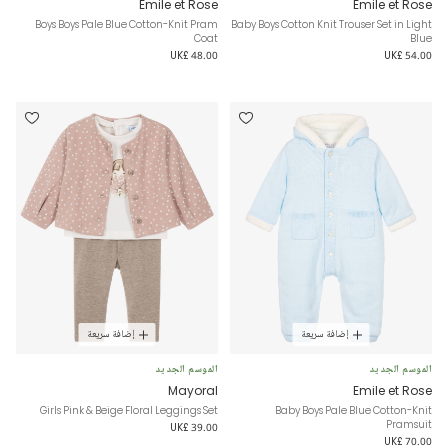
Emile et Rose
Emile et Rose
Boys Boys Pale Blue Cotton-Knit Pram
Baby Boys Cotton Knit Trouser Set in Light
Coat
Blue
UK£ 48.00
UK£ 54.00
إضافة سريعة
إضافة سريعة
الموسم الجديد
الموسم الجديد
Mayoral
Emile et Rose
Girls Pink & Beige Floral Leggings Set
Baby Boys Pale Blue Cotton-Knit
Pramsuit
UK£ 39.00
UK£ 70.00