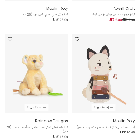
Moulin Roty
Powell Craft
ليقنز مزيج قطن لون أبيض وزهري للبنات
لعبة بازل حسي خشبي لون زهري (20 سم)
UK£ 26.00
UK£ 5.00
UK£ 9.00
إضافة سريعة
إضافة سريعة
Rainbow Designs
Moulin Roty
إكسيليفون علي شكل قطة لون بيج وزهري (28 سم)
لعبة طرية علي شكل سيمبا مخمل لون أصفر للأطفال (20
سم)
UK£ 20.00
UK£ 17.00