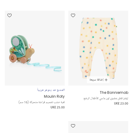
إضافة سريعة
المنتج قد يتوفر قريباً
The Bonniemob
Moulin Roty
ليقنز قطن عضوي لون عاجي للأطفال الرضع
لعبة خشب تصميم فراشة متحركة (16 سم)
UK£ 23.00
UK£ 25.00