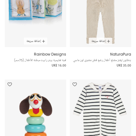
إضافة سريعة
إضافة سريعة
Rainbow Designs
NaturaPura
بنطلون ليقنز مضلع أطفال رضع قطن عضوي لون عاجي
لعبة تعليمية بيتر رابيت مبطنة للأطفال (75سم)
UK£ 16.00
UK£ 35.00