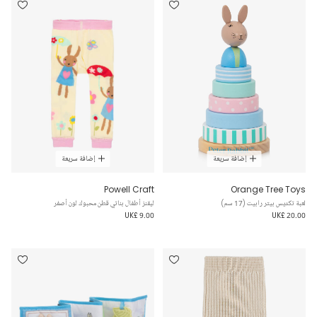
إضافة سريعة
إضافة سريعة
Powell Craft
Orange Tree Toys
لعبة تكديس بيتر رابيت (17 سم)
ليقنز أطفال بناتي قطن محبوك لون أصفر
UK£ 9.00
UK£ 20.00