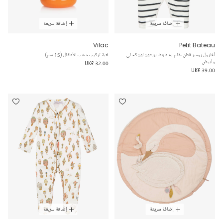
إضافة سريعة
إضافة سريعة
Vilac
Petit Bateau
أفارول رومبر قطن مقلم بخطوط بريتون لون كحلي
لعبة تركيب خشب للأطفال (15 سم)
وأبيض
UK£ 32.00
UK£ 39.00
إضافة سريعة
إضافة سريعة