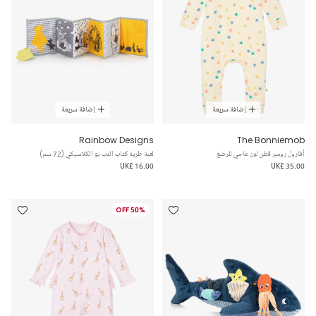
إضافة سريعة
إضافة سريعة
Rainbow Designs
The Bonniemob
أفارول رومبر قطن لون عاجي للرضع
لعبة طرية كتاب الدب بو الكلاسيكي (72 سم)
UK£ 16.00
UK£ 35.00
50% OFF