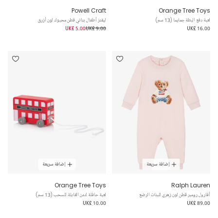
Powell Craft
Orange Tree Toys
لعبة دفع البطة جمايما (13 سم)
ليقنز أطفال بناتي قطن محبوك لون أزرق
UK£ 5.00
UK£ 9.00
UK£ 16.00
إضافة سريعة
إضافة سريعة
Orange Tree Toys
Ralph Lauren
أفارول رومبر قطن لون زهري للبنات الرضع
لعبة حافلة لندن القابلة للسحب (13 سم)
UK£ 10.00
UK£ 89.00