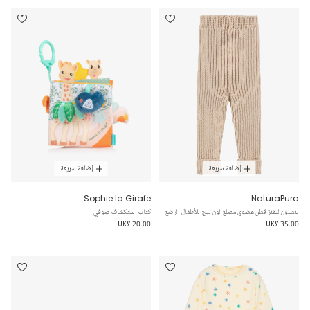
إضافة سريعة
إضافة سريعة
Sophie la Girafe
NaturaPura
بنطلون ليقنز قطن عضوي مضلع لون بيج للأطفال الرضع
كتاب استكشاف صوفي
UK£ 20.00
UK£ 35.00