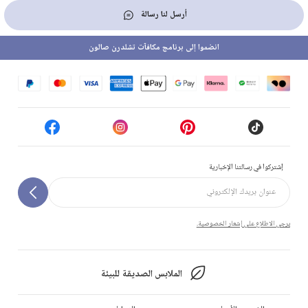
أرسل لنا رسالة
انضموا إلى برنامج مكافآت تشلدرن صالون
إشتركوا في رسالتنا الإخبارية
يرجى الاطلاع على إشعار الخصوصية.
الملابس الصديقة للبيئة