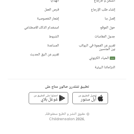
الشحن و الأرجاع
الهدايا
إنشاء طلب الإرجاع
فرص العمل
إتصل بنا
إشعار الخصوصية
حول الموقع
استخدام الذكاء الاصطناعي
جدول المقاسات
الشروط
تقرير عن الفجوة في الرواتب
المساعدة
بين الجنسين
تقرير عن الرق الحديث
الحياد الكربوني
جديد
التزاماتنا البيئية
تطبيق تشلدرن صالون متاح على
تحميل التطبيق من
احصلوا على التطبيق من
أبل ستور
غوغل بلاي
© حقوق النشر و الطبع محفوظة،
Childrensalon 2026
,