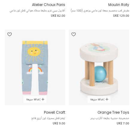
Atelier Choux Paris
Moulin Roty
مفرش لعب بتصميم بجعة لون عاجي وزهري (100 سم)
أفارول بيبي غرو بطبعة منطاد هوائي قطن لون عاجي
UK£ 82.00
UK£ 129.00
إضافة سريعة
إضافة سريعة
Powell Craft
Orange Tree Toys
خشخيشة خشبية بطبعة الأرنب بيتر
ليقنز قطن محبوك لون أزرق فاتح
UK£ 9.00
UK£ 7.00