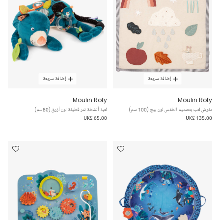
إضافة سريعة
إضافة سريعة
Moulin Roty
Moulin Roty
مفرش لعب بتصميم الطقس لون بيج (100 سم)
لعبة أنشطة نمر قطيفة لون أزرق (80سم)
UK£ 65.00
UK£ 135.00