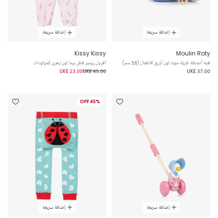
إضافة سريعة
إضافة سريعة
Kissy Kissy
Moulin Roty
لعبة أنشطة طريّة حوت لون أزرق للأطفال (58 سم)
أفرول رومبر قطن بيما لون زهري للمولودات
UK£ 23.00
UK£ 45.00
UK£ 37.00
45% OFF
إضافة سريعة
إضافة سريعة