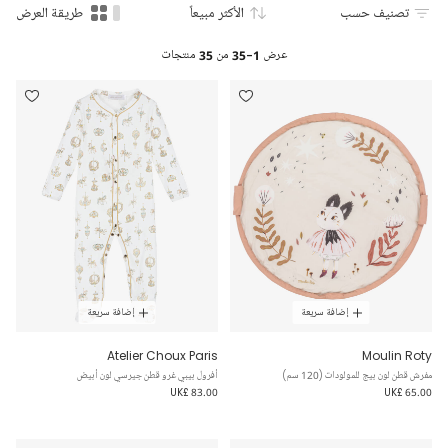
تصنيف حسب
الأكثر مبيعاً
طريقة العرض
عرض
1-35
من
35
منتجات
إضافة سريعة
إضافة سريعة
Atelier Choux Paris
Moulin Roty
مفرش قطن لون بيج للمولودات (120 سم)
أفرول بيبي غرو قطن جيرسي لون أبيض
UK£ 83.00
UK£ 65.00