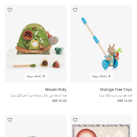
إضافة سريعة
إضافة سريعة
Moulin Roty
Orange Tree Toys
لعبة دفع بيتر رابيت (15 سم)
لعبة أنشطة علي شكل سلحفاة لون أخضر (22 سم)
UK£ 35.00
UK£ 16.00