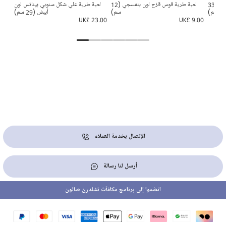
لعبة أرنب محشوة ناعمة لون زهري (33
لعبة طرية قوس قزح لون بنفسجي (12
لعبة طرية علي شكل سنوبي بيناتس لون
سم)
سم)
أبيض (29 سم)
8.00
UK£ 23.00
UK£ 9.00
الإتصال بخدمة العملاء
أرسل لنا رسالة
انضموا إلى برنامج مكافآت تشلدرن صالون