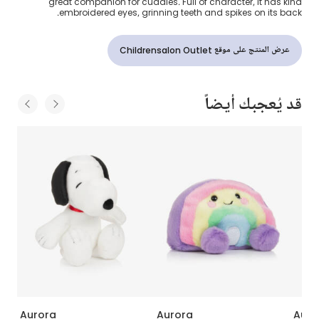
great companion for cuddles. Full of character, it has kind
embroidered eyes, grinning teeth and spikes on its back.
عرض المنتج على موقع Childrensalon Outlet
قد يُعجبك أيضاً
Aurora
Aurora
Auro