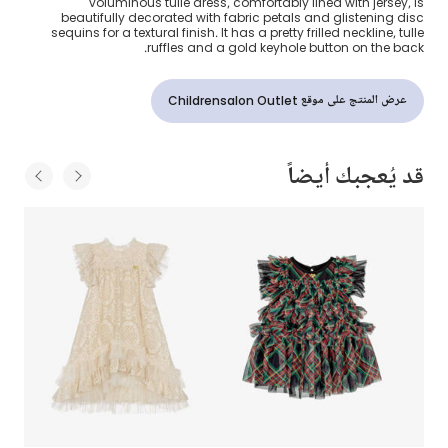
voluminous tulle dress, comfortably lined with jersey, is
beautifully decorated with fabric petals and glistening disc
sequins for a textural finish. It has a pretty frilled neckline, tulle
ruffles and a gold keyhole button on the back.
عرض المنتج على موقع Childrensalon Outlet
قد يُعجبك أيضاً