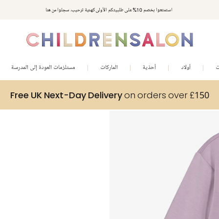
استمتعوا بخصم 10% على طلبيتكم الأولى كهدية ترحيب. سجلوا من هنا
ت
أولاد
أحذية
الماركات
مستلزمات العودة إلى المدرسة
Free UK Next-Day Delivery
on orders over £150