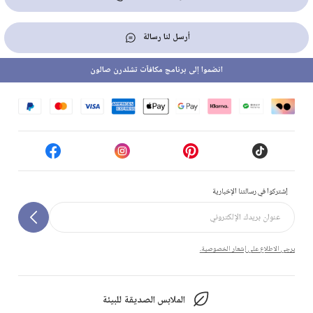
أرسل لنا رسالة
انضموا إلى برنامج مكافآت تشلدرن صالون
إشتركوا في رسالتنا الإخبارية
يرجى الاطلاع على إشعار الخصوصية.
الملابس الصديقة للبيئة