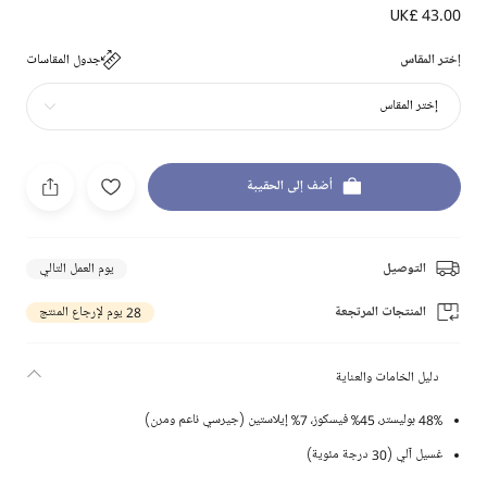
UK£ 43.00
إختر المقاس
جدول المقاسات
إختر المقاس
أضف إلى الحقيبة
التوصيل
يوم العمل التالي
المنتجات المرتجعة
28 يوم لإرجاع المنتج
دليل الخامات والعناية
48% بوليستر، 45% فيسكوز، 7% إيلاستين (جيرسي ناعم ومرن)
غسيل آلي (30 درجة مئوية)