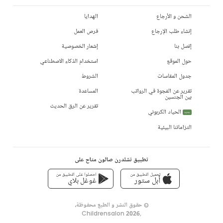
الشحن و الأرجاع
الهدايا
إنشاء طلب الإرجاع
فرص العمل
إتصل بنا
إشعار الخصوصية
حول الموقع
استخدام الذكاء الاصطناعي
جدول المقاسات
الشروط
تقرير عن الفجوة في الرواتب
المساعدة
بين الجنسين
تقرير عن الرق الحديث
الحياد الكربوني
جديد
التزاماتنا البيئية
تطبيق تشلدرن صالون متاح على
تحميل التطبيق من
احصلوا على التطبيق من
أبل ستور
غوغل بلاي
© حقوق النشر و الطبع محفوظة،
Childrensalon 2026
,