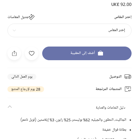
UK£ 92.00
إختر المقاس
جدول المقاسات
إختر المقاس
أضف إلى الحقيبة
التوصيل
يوم العمل التالي
المنتجات المرتجعة
28 يوم لإرجاع المنتج
دليل الخامات والعناية
الجاكيت، النطلون والجيليه: 62% بوليستر، 25% رايون، 3% إيلاستين (تويل ناعم)
بطانة فوال خفيفة