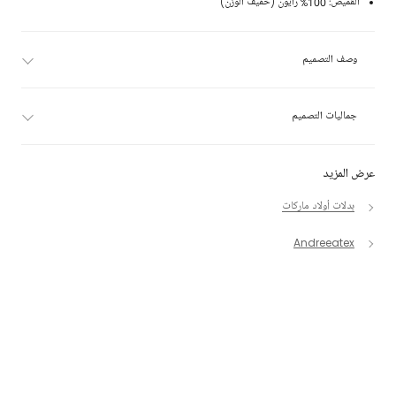
القميص: 100% رايون (خفيف الوزن)
وصف التصميم
جماليات التصميم
عرض المزيد
بدلات أولاد ماركات
Andreeatex