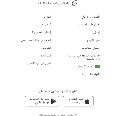
الملابس الصديقة للبيئة
الشحن و الأرجاع
الهدايا
إنشاء طلب الإرجاع
فرص العمل
إتصل بنا
إشعار الخصوصية
حول الموقع
استخدام الذكاء الاصطناعي
جدول المقاسات
الشروط
تقرير عن الفجوة في الرواتب
المساعدة
بين الجنسين
تقرير عن الرق الحديث
الحياد الكربوني
جديد
التزاماتنا البيئية
تطبيق تشلدرن صالون متاح على
تحميل التطبيق من
احصلوا على التطبيق من
أبل ستور
غوغل بلاي
© حقوق النشر و الطبع محفوظة،