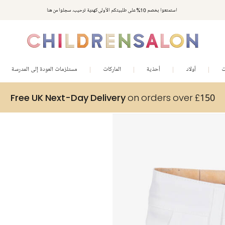
استمتعوا بخصم 10% على طلبيتكم الأولى كهدية ترحيب. سجلوا من هنا
ت
أولاد
أحذية
الماركات
مستلزمات العودة إلى المدرسة
Free UK Next-Day Delivery
on orders over £150