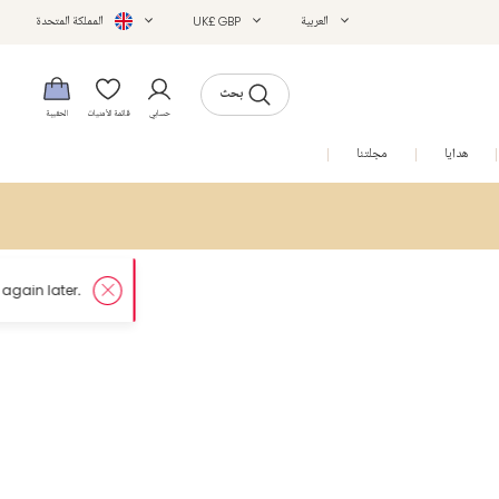
العربية
UK£ GBP
المملكة المتحدة
بحث
حسابي
قائمة الأمنيات
الحقيبة
هدايا
مجلتنا
التخفيضات