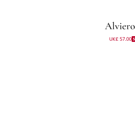
Alviero
Boys White Cotton Bermuda Shorts 
UK£ 57.00