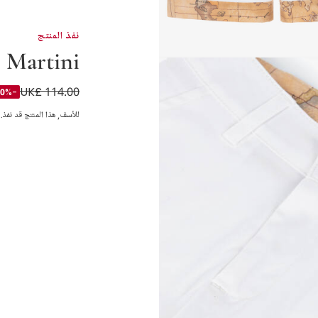
نفذ المنتج
 Martini
with Geo Trims
UK£ 114.00
-50%
للأسف, هذا المنتج قد نفذ.