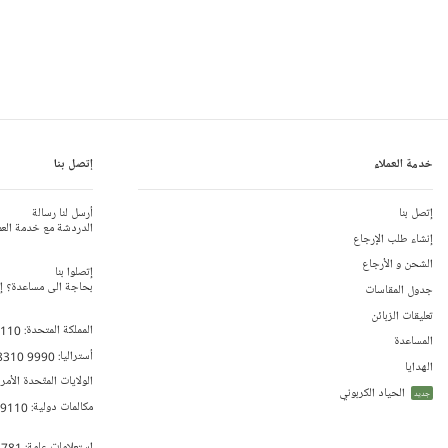
خدمة العملاء
إتصل بنا
إتصل بنا
أرسل لنا رسالة
الدردشة مع خدمة العم
إنشاء طلب الإرجاع
الشحن و الأرجاع
إتصلوا بنا
بحاجة الى مساعدة؟ إتص
جدول المقاسات
تعليقات الزبائن
المملكة المتحدة:
 110
المساعدة
أستراليا:
8310 9990
الهدايا
الولايات المتّحدة الأمر
الحياد الكربوني
جديد
مكالمات دولية:
79110
إستعلامات عامة:
 781