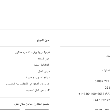
حول الموقع
قوموا بزيارة بوتيك تشلدرن صالون
لاء
حول الموقع
التزاماتنا البيئية
لوا بنا
فرص العمل
مواقع التسويق بالعمولة
01892 779
تقرير عن الفجوة في الرواتب بين الجنسين
02 
تقرير عن الرق الحديث
يكية:
+1-646-400-6655
+44 1892 7
تطبيق تشلدرن صالون متاح على
01892 481