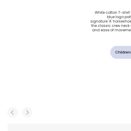
ون أبيض
White cotton T-shirt 
blue logo pat
signature 'A' horseshoe
the classic crew neck
and ease of movement