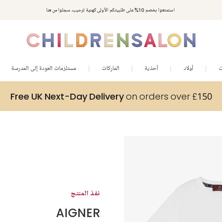
استمتعوا بخصم 10% على طلبيتكم الأولى كهدية ترحيب. سجلوا من هنا
ت
أولاد
أحذية
الماركات
مستلزمات العودة إلى المدرسة
Free UK Next-Day Delivery
on orders over £150
نفذ المنتج
AIGNER