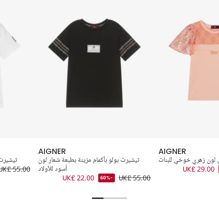
AIGNER
AIGNER
ل لون زهري خوخي للبنات
تيشيرت بولو بأكمام مزينة بطبعة شعار لون
تيشيرت 
UK£ 29.00
أسود للأولاد
UK£ 55.00
UK£ 22.00
UK£ 55.00
-60%