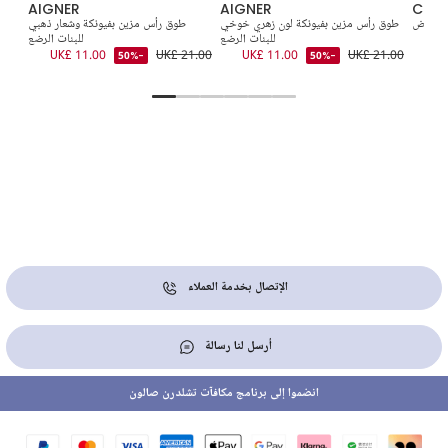
AIGNER
AIGNER
Cute
ون أبيض
طوق رأس مزين بفيونكة لون زهري خوخي
طوق رأس مزين بفيونكة وشعار ذهبي
طوق
للبنات الرضع
للبنات الرضع
2.00
UK£ 11.00
UK£ 21.00
UK£ 11.00
UK£ 21.00
-50%
-50%
الإتصال بخدمة العملاء
أرسل لنا رسالة
انضموا إلى برنامج مكافآت تشلدرن صالون