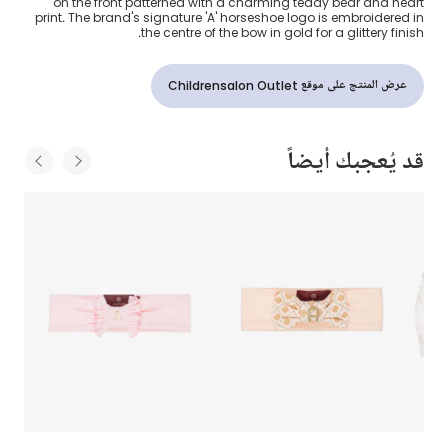
on the front patterned with a charming teddy bear and heart
print. The brand's signature 'A' horseshoe logo is embroidered in
the centre of the bow in gold for a glittery finish.
عرض المنتج على موقع Childrensalon Outlet
قد يُعجبك أيضاً