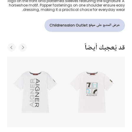
logo on the front and patterned sleeves featuring the signature 'A'
horseshoe motif. Popper fastenings on one shoulder ensure easy
dressing, making it a practical choice for everyday wear.
عرض المنتج على موقع Childrensalon Outlet
قد يُعجبك أيضاً