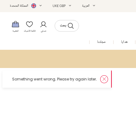
العربية
UK£ GBP
المملكة المتحدة
بحث
حسابي
قائمة الأمنيات
الحقيبة
هدايا
مجلتنا
التخفيضات