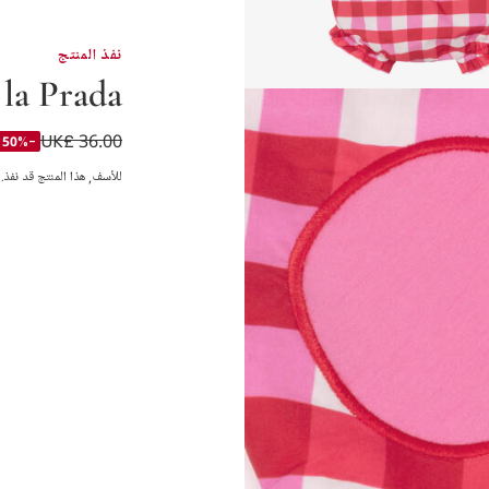
نفذ المنتج
 la Prada
UK£ 36.00
فستان قطن جيرسي ل
-50%
للأسف, هذا المنتج قد نفذ.