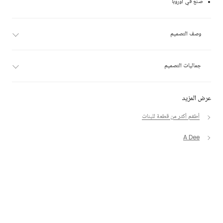
صنع في أوروبا
وصف التصميم
جماليات التصميم
عرض المزيد
أطقم أكثر من قطعة للبنات
A Dee