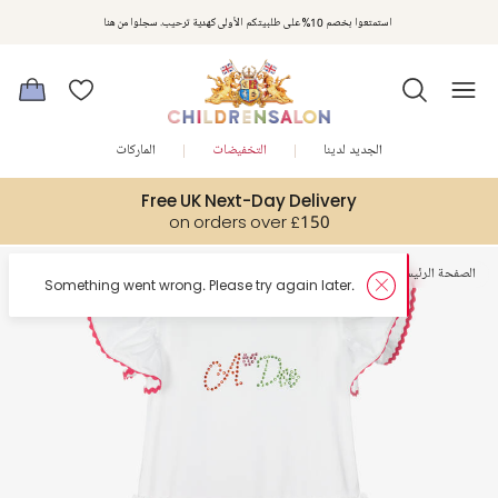
استمتعوا بخصم 10% على طلبيتكم الأولى كهدية ترحيب. سجلوا من هنا
الجديد لدينا
التخفيضات
الماركات
Free UK Next-Day Delivery
on orders over £150
الصفحة الرئيسية
بنات
أطقم أكثر من قطعة
er.