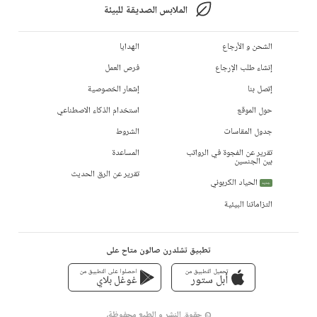
الملابس الصديقة للبيئة
الشحن و الأرجاع
الهدايا
إنشاء طلب الإرجاع
فرص العمل
إتصل بنا
إشعار الخصوصية
حول الموقع
استخدام الذكاء الاصطناعي
جدول المقاسات
الشروط
تقرير عن الفجوة في الرواتب
المساعدة
بين الجنسين
تقرير عن الرق الحديث
الحياد الكربوني
جديد
التزاماتنا البيئية
تطبيق تشلدرن صالون متاح على
تحميل التطبيق من
احصلوا على التطبيق من
أبل ستور
غوغل بلاي
© حقوق النشر و الطبع محفوظة،