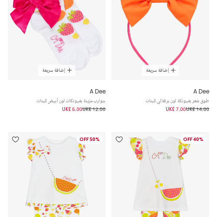
إضافة سريعة
إضافة سريعة
A Dee
A Dee
طوق شعر بفيونكة لون برتقالي للبنات
جوارب مزينة بفيونكات لون أبيض للبنات
UK£ 6.00
UK£ 12.00
UK£ 7.00
UK£ 14.00
50% OFF
40% OFF