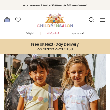
مكافآت تشلدرن صالون | اجمعوا النقاط مع كل عملية شراء لتحصلوا على هدايا حصرية وعروض مصممة خصيصا لتلبي
استمتعوا بخصم 10% على طلبيتكم الأولى كهدية ترحيب. سجلوا من هنا
متطلباتكم
الجديد لدينا
التخفيضات
الماركات
Free UK Next-Day Delivery
on orders over £150