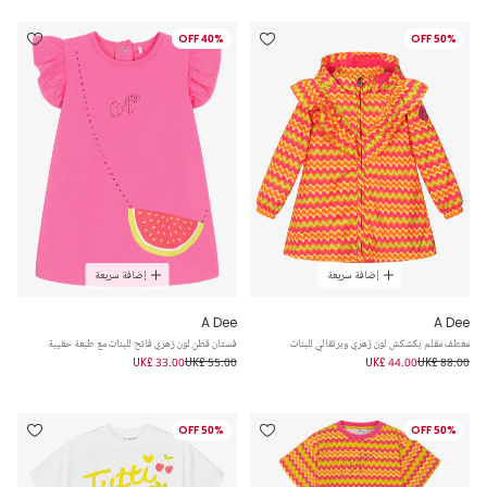
40% OFF
50% OFF
إضافة سريعة
إضافة سريعة
A Dee
A Dee
معطف مقلم بكشكش لون زهري وبرتقالي للبنات
فستان قطن لون زهري فاتح للبنات مع طبعة حقيبة
UK£ 33.00
UK£ 55.00
UK£ 44.00
UK£ 88.00
50% OFF
50% OFF