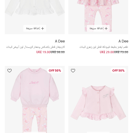
إضافة سريعة
إضافة سريعة
A Dee
A Dee
طقم ليقنز بطبعة فيونكة قطن لون زهري للبنات
كارديغان قطن بكشكش وشعار كريستال لون أبيض للبنات
UK£ 19.00
UK£ 38.00
UK£ 29.00
UK£ 73.00
50% OFF
50% OFF