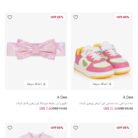
45% OFF
40% OFF
إضافة سريعة
إضافة سريعة
A Dee
A Dee
حذاء رياضي جلد صناعي لون أبيض وزهري للبنات
طوق رأس بطبعة فيونكة لون زهري فاتح للبنات
UK£ 7.00
UK£ 13.00
UK£ 21.00
UK£ 35.00
60% OFF
45% OFF