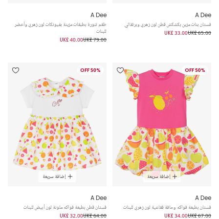
A Dee
A Dee
فستان بنات مزين بكشكش قطن لون زهري وبرتقالي
طقم تنورة بطبقات مزينة بفيونكات لون زهري وأخضر
للبنات
UK£ 33.00
UK£ 65.00
UK£ 40.00
UK£ 79.00
50% OFF
50% OFF
إضافة سريعة
إضافة سريعة
A Dee
A Dee
فستان بطبعة فواكه وحافة فقاعية لون زهري للبنات
فستان قطن بطبعة فواكه ملونة لون أبيض للبنات
UK£ 32.00
UK£ 64.00
UK£ 34.00
UK£ 67.00