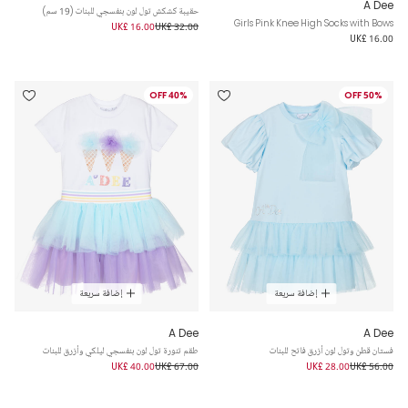
A Dee
حقيبة كشكش تول لون بنفسجي للبنات (19 سم)
Girls Pink Knee High Socks with Bows
UK£ 16.00
UK£ 32.00
UK£ 16.00
40% OFF
50% OFF
إضافة سريعة
إضافة سريعة
A Dee
A Dee
فستان قطن وتول لون أزرق فاتح للبنات
طقم تنورة تول لون بنفسجي ليلكي وأزرق للبنات
UK£ 40.00
UK£ 67.00
UK£ 28.00
UK£ 56.00