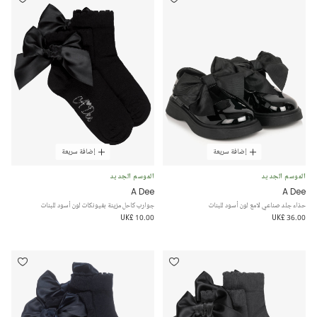
إضافة سريعة
إضافة سريعة
الموسم الجديد
الموسم الجديد
A Dee
A Dee
حذاء جلد صناعي لامع لون أسود للبنات
جوارب كاحل مزينة بفيونكات لون أسود للبنات
UK£ 10.00
UK£ 36.00