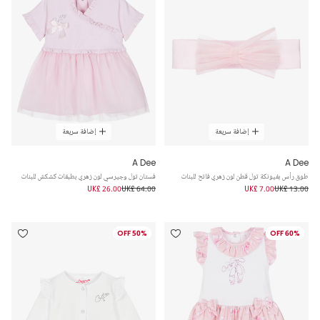
إضافة سريعة
إضافة سريعة
A Dee
A Dee
طوق رأس بفيونكة تول قطن لون زهري فاتح للبنات
فستان تول وجيرسي لون زهري بطبقات كشكش للبنات
UK£ 26.00
UK£ 64.00
UK£ 7.00
UK£ 13.00
50% OFF
60% OFF