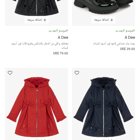
إضافة سريعة
إضافة سريعة
الموسم الجديد
الموسم الجديد
A Dee
A Dee
بوت جلد صناعي لامع لون أسود للبنات
معطف واقي من المطر بكشكش وفيونكات لون أسود
للبنات
UK£ 39.00
UK£ 79.00