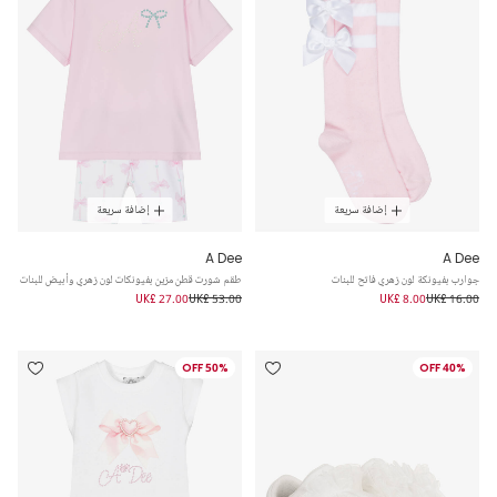
إضافة سريعة
إضافة سريعة
A Dee
A Dee
جوارب بفيونكة لون زهري فاتح للبنات
طقم شورت قطن مزين بفيونكات لون زهري وأبيض للبنات
UK£ 27.00
UK£ 53.00
UK£ 8.00
UK£ 16.00
50% OFF
40% OFF