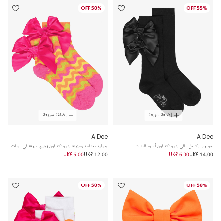
50% OFF
55% OFF
إضافة سريعة
إضافة سريعة
A Dee
A Dee
جوارب بكاحل عالي بفيونكة لون أسود للبنات
جوارب مقلمة ومزينة بفيونكة لون زهري وبرتقالي للبنات
UK£ 6.00
UK£ 12.00
UK£ 6.00
UK£ 14.00
50% OFF
50% OFF