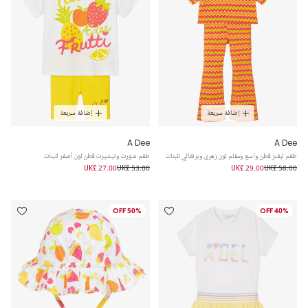
إضافة سريعة
إضافة سريعة
A Dee
A Dee
طقم ليقنز قطن واسع ومقلم لون زهري وبرتقالي للبنات
طقم شورت وتيشيرت قطن لون أصفر للبنات
UK£ 27.00
UK£ 53.00
UK£ 29.00
UK£ 58.00
50% OFF
40% OFF