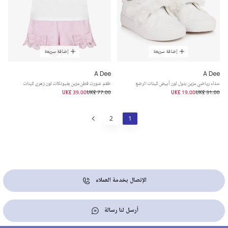
إضافة سريعة
إضافة سريعة
A Dee
A Dee
حذاء رياضي مزين بتول لون أبيض للبنات الرضع
طقم شورت قطن مزين بفيونكات لون زهري للبنات
UK£ 39.00
UK£ 77.00
UK£ 19.00
UK£ 31.00
2
1
الإتصال بخدمة العملاء
أرسل لنا رسالة