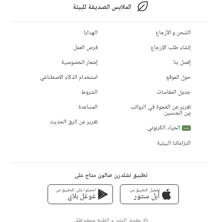
الملابس الصديقة للبيئة
الشحن و الأرجاع
الهدايا
إنشاء طلب الإرجاع
فرص العمل
إتصل بنا
إشعار الخصوصية
حول الموقع
استخدام الذكاء الاصطناعي
جدول المقاسات
الشروط
تقرير عن الفجوة في الرواتب
المساعدة
بين الجنسين
تقرير عن الرق الحديث
الحياد الكربوني
جديد
التزاماتنا البيئية
تطبيق تشلدرن صالون متاح على
تحميل التطبيق من
احصلوا على التطبيق من
أبل ستور
غوغل بلاي
© حقوق النشر و الطبع محفوظة،