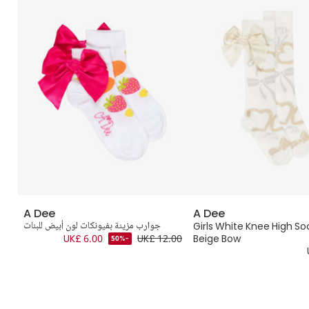
A Dee
A Dee
Girls White Knee High So
جوارب مزينة بفيونكات لون أبيض للبنات
ج
.00
UK£ 6.00
UK£ 12.00
Beige Bow
-50%