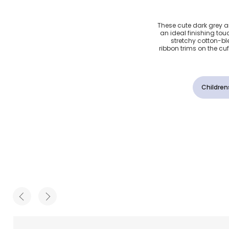
ساتان
These cute dark grey a
an ideal finishing tou
لون
stretchy cotton-ble
ribbon trims on the cuf