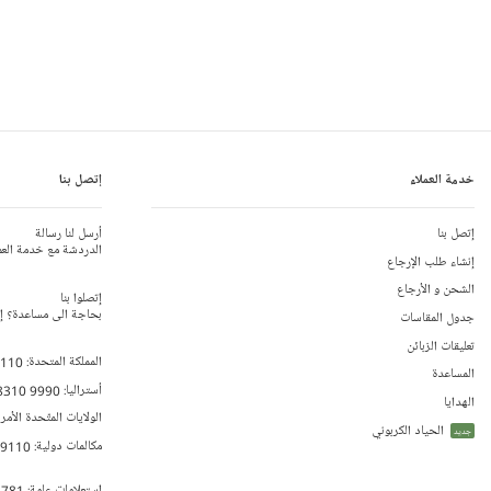
خدمة العملاء
إتصل بنا
إتصل بنا
أرسل لنا رسالة
الدردشة مع خدمة العم
إنشاء طلب الإرجاع
الشحن و الأرجاع
إتصلوا بنا
بحاجة الى مساعدة؟ إتص
جدول المقاسات
تعليقات الزبائن
المملكة المتحدة:
 110
المساعدة
أستراليا:
8310 9990
الهدايا
الولايات المتّحدة الأمر
الحياد الكربوني
جديد
مكالمات دولية:
79110
إستعلامات عامة:
 781