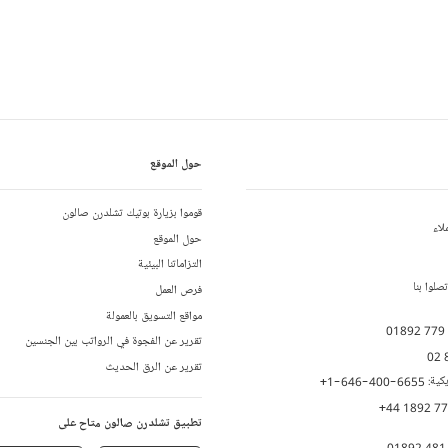
حول الموقع
قوموا بزيارة بوتيك تشلدرن صالون
لاء
حول الموقع
التزاماتنا البيئية
لوا بنا
فرص العمل
مواقع التسويق بالعمولة
01892 779
تقرير عن الفجوة في الرواتب بين الجنسين
02 
تقرير عن الرق الحديث
يكية:
+1-646-400-6655
+44 1892 7
تطبيق تشلدرن صالون متاح على
01892 481