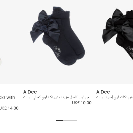
A Dee
A Dee
يونكات لون أسود للبنات
جوارب كاحل مزينة بفيونكة لون كحلي للبنات
cks with
UK£ 10.00
UK£ 14.00