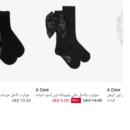
A Dee
A Dee
 قطن لون أبيض
جوارب بكاحل عالي بفيونكة لون أسود للبنات
جوارب كاحل مزينة بف
للبنات
UK£ 14.00
UK£ 6.00
UK£ 10.00
-55%
UK£