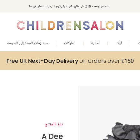
استمتعوا بخصم 10% على طلبيتكم الأولى كهدية ترحيب. سجلوا من هنا
ت
أولاد
أحذية
الماركات
مستلزمات العودة إلى المدرسة
Free UK Next-Day Delivery
on orders over £150
نفذ المنتج
A Dee