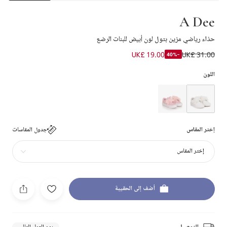
A Dee
حذاء رياضي مزين بتول لون أبيض للبنات الرضع
UK£ 19.00
UK£ 31.00
-40%
اللون
إختر المقاس
جدول المقاسات
إختر المقاس
أضف إلى الحقيبة