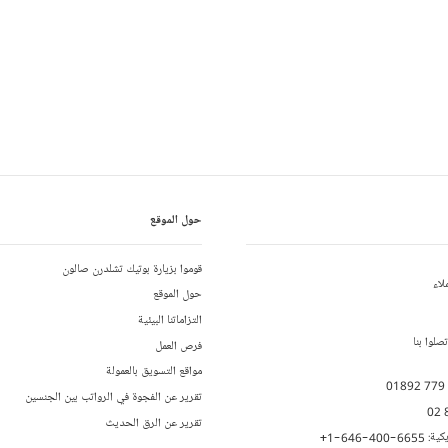
حول الموقع
قوموا بزيارة بوتيك تشلدرن صالون
لاء
حول الموقع
التزاماتنا البيئية
لوا بنا
فرص العمل
مواقع التسويق بالعمولة
01892 779
تقرير عن الفجوة في الرواتب بين الجنسين
02 
تقرير عن الرق الحديث
يكية:
+1-646-400-6655