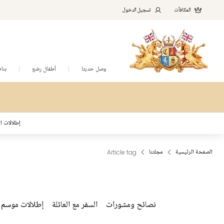
المكافآت
تسجيل الدخول
وصل حديثا
أطفال رضع
بنا
إطلالات ال
الصفحة الرئيسية
مجلتنا
Article tag
نصائح ومشورات
السفر مع العائلة
إطلالات موسم ا