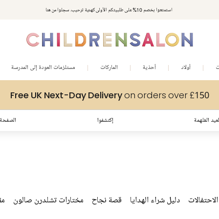
استمتعوا بخصم 10% على طلبيتكم الأولى كهدية ترحيب. سجلوا من هنا
ت
أولاد
أحذية
الماركات
مستلزمات العودة إلى المدرسة
Free UK Next-Day Delivery
on orders over £150
عيد المُلهمة
إكتشفوا
الصفحة 
لاحتفالات
دليل شراء الهدايا
قصة نجاح
مختارات تشلدرن صالون
مق