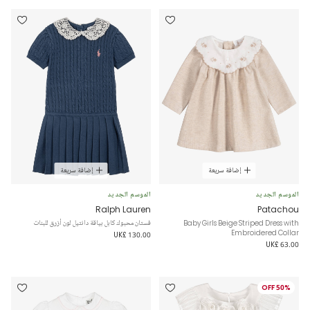
إضافة سريعة
إضافة سريعة
الموسم الجديد
الموسم الجديد
Ralph Lauren
Patachou
Baby Girls Beige Striped Dress with
فستان محبوك كابل بياقة دانتيل لون أزرق للبنات
Embroidered Collar
UK£ 130.00
UK£ 63.00
50% OFF