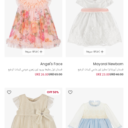
إضافة سريعة
إضافة سريعة
Angel's Face
Mayoral Newborn
فستان أورغانزا مطرز لون عاجي للبنات الرضع
فستان تول بطبعة ورود لون زهري خوخي للبنات الرضع
UK£ 26.00
UK£ 65.00
UK£ 23.00
UK£ 46.00
50% OFF