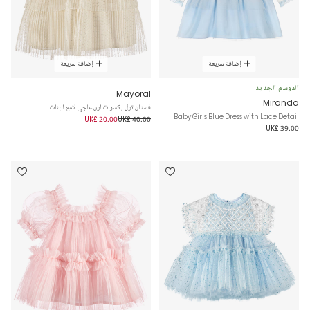
إضافة سريعة
إضافة سريعة
الموسم الجديد
Mayoral
Miranda
فستان تول بكسرات لون عاجي لامع للبنات
Baby Girls Blue Dress with Lace Detail
UK£ 20.00
UK£ 40.00
UK£ 39.00