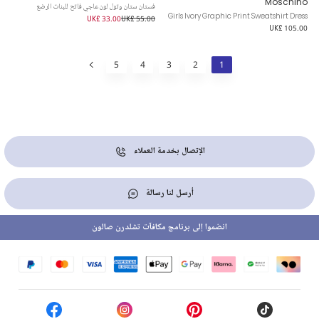
Moschino
فستان ستان وتول لون عاجي فاتح للبنات الرضع
Girls Ivory Graphic Print Sweatshirt Dress
UK£ 33.00
UK£ 55.00
UK£ 105.00
5
4
3
2
1
الإتصال بخدمة العملاء
أرسل لنا رسالة
انضموا إلى برنامج مكافآت تشلدرن صالون