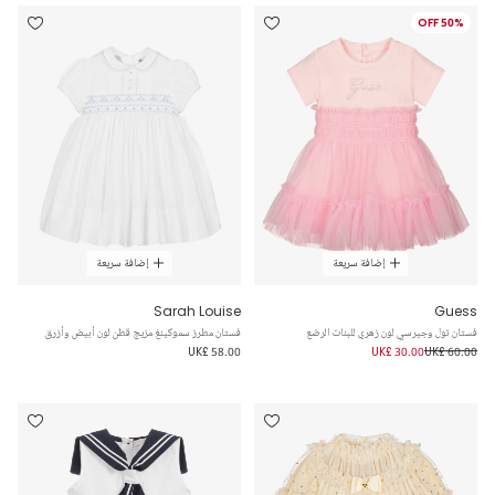
50% OFF
إضافة سريعة
إضافة سريعة
Sarah Louise
Guess
فستان تول وجيرسي لون زهري للبنات الرضع
فستان مطرز سموكينغ مزيج قطن لون أبيض وأزرق
UK£ 58.00
UK£ 30.00
UK£ 60.00