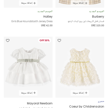
إضافة سريعة
إضافة سريعة
الموسم الجديد
الموسم الجديد
Hatley
Burberry
فستان قطن كاروهات لون بيج للبنات الرضع
Girls Blue Houndstooth Jersey Dress
UK£ 42.00
UK£ 320.00
50% OFF
إضافة سريعة
إضافة سريعة
حصري
Mayoral Newborn
Coeur by Childrensalon
فستان تول لامع لون عاجي للبنات الرضع