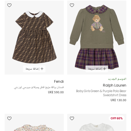
إضافة سريعة
إضافة سريعة
الموسم الجديد
Fendi
Ralph Lauren
فستان بياقة مزيج قطن وميلانو جيرسي لون بني
Baby Girls Green & Purple Polo Bear
UK£ 590.00
Sweatshirt Dress
UK£ 130.00
60% OFF