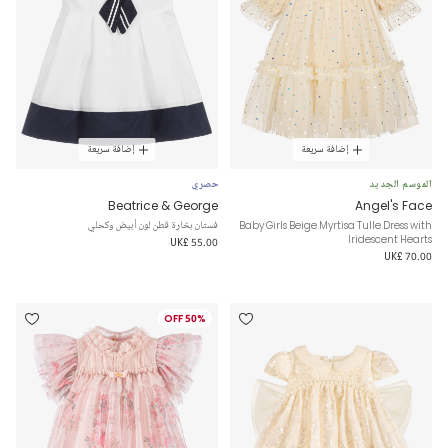
إضافة سريعة
إضافة سريعة
الموسم الجديد
حصري
Beatrice & George
Angel's Face
Baby Girls Beige Myrtisa Tulle Dress with
فستان بحّارة قطن لون أبيض وكحلي
Iridescent Hearts
UK£ 55.00
UK£ 70.00
50% OFF