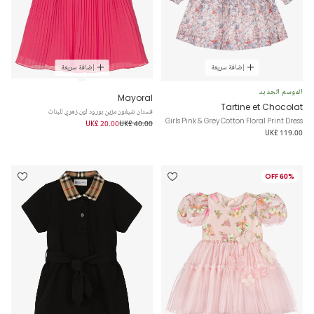
إضافة سريعة
إضافة سريعة
الموسم الجديد
Mayoral
Tartine et Chocolat
فستان شيفون مزين بورود لون زهري للبنات
Girls Pink & Grey Cotton Floral Print Dress
UK£ 20.00
UK£ 40.00
UK£ 119.00
60% OFF