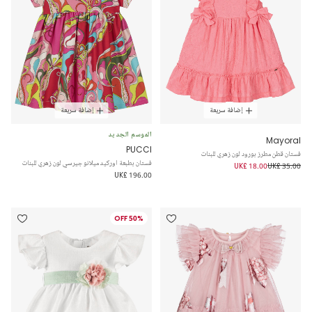
إضافة سريعة
إضافة سريعة
الموسم الجديد
Mayoral
PUCCI
فستان قطن مطرز بورود لون زهري للبنات
فستان بطبعة اوركيد ميلانو جيرسي لون زهري للبنات
UK£ 18.00
UK£ 35.00
UK£ 196.00
50% OFF