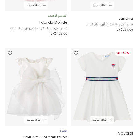
إضافة سريعة
إضافة سريعة
الموسم الجديد
Junona
Tutu du Monde
فستان تول بياقة خرز لون أزرق برّاق للبنات
فستان تول مزين بكشكش لامع لون زهري للبنات الرضع
UK£ 251.00
UK£ 126.00
50% OFF
إضافة سريعة
إضافة سريعة
حصري
Mayoral
Coeur by Childrensalon