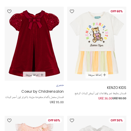
60% OFF
إضافة سريعة
إضافة سريعة
حصري
KENZO KIDS
Coeur by Childrensalon
فستان بطبعة نمر وفقاعات لون أبيض للبنات الرضع
فستان مخمل بأكمام منفوخة مزينة بالترتر لون أحمر للبنات
UK£ 36.00
UK£ 90.00
UK£ 95.00
60% OFF
50% OFF