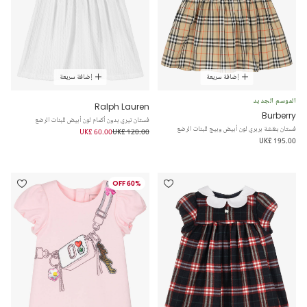
إضافة سريعة
إضافة سريعة
الموسم الجديد
Ralph Lauren
Burberry
فستان تيري بدون أكمام لون أبيض للبنات الرضع
فستان بنقشة بربري لون أبيض وبيج للبنات الرضع
UK£ 60.00
UK£ 120.00
UK£ 195.00
60% OFF