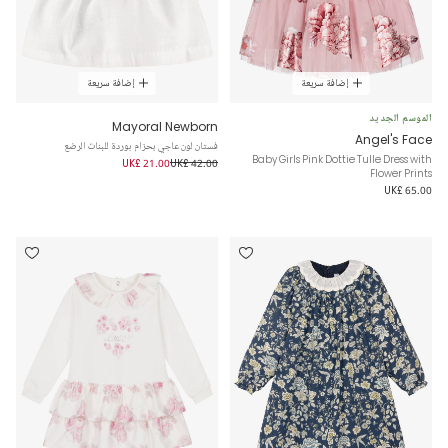
إضافة سريعة
إضافة سريعة
الموسم الجديد
Mayoral Newborn
Angel's Face
فستان لون عاجي بحزام بوردة للبنات الرضع
Baby Girls Pink Dottie Tulle Dress with
UK£ 21.00
UK£ 42.00
Flower Prints
UK£ 65.00