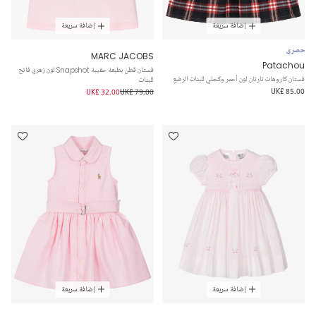
إضافة سريعة
إضافة سريعة
حصري
MARC JACOBS
Patachou
فستان قطن بطبعة حقيبة Snapshot لون زهري فاتح
فستان كاروهات تارتان لون أحمر وكحلي للبنات الرضع
للبنات
UK£ 85.00
UK£ 32.00
UK£ 79.00
إضافة سريعة
إضافة سريعة