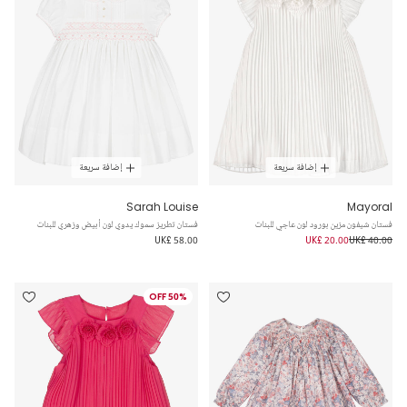
إضافة سريعة
إضافة سريعة
Sarah Louise
Mayoral
فستان شيفون مزين بورود لون عاجي للبنات
فستان تطريز سموك يدوي لون أبيض وزهري للبنات
UK£ 58.00
UK£ 20.00
UK£ 40.00
50% OFF