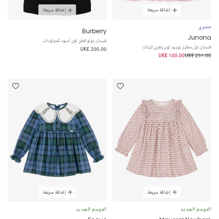
إضافة سريعة
إضافة سريعة
حصري
Burberry
Junona
فستان بولو قطن لون أسود للمولودات
فستان تول مطرز بورود لون زهري للبنات
UK£ 200.00
UK£ 100.00
UK£ 251.00
إضافة سريعة
إضافة سريعة
الموسم الجديد
الموسم الجديد