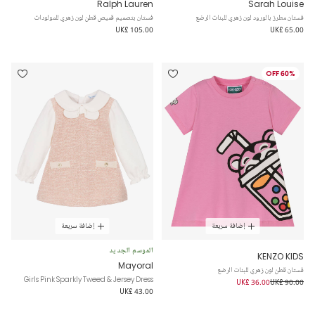
Ralph Lauren
Sarah Louise
فستان مطرز بالورود لون زهري للبنات الرضع
فستان بتصميم قميص قطن لون زهري للمولودات
UK£ 105.00
UK£ 65.00
60% OFF
إضافة سريعة
إضافة سريعة
الموسم الجديد
KENZO KIDS
Mayoral
فستان قطن لون زهري للبنات الرضع
Girls Pink Sparkly Tweed & Jersey Dress
UK£ 36.00
UK£ 90.00
UK£ 43.00