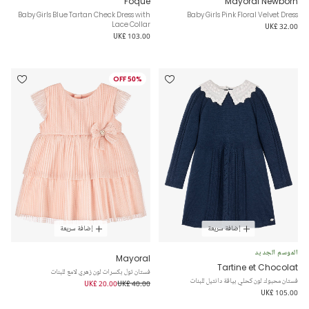
Foque
Mayoral Newborn
Baby Girls Blue Tartan Check Dress with
Baby Girls Pink Floral Velvet Dress
Lace Collar
UK£ 32.00
UK£ 103.00
50% OFF
إضافة سريعة
إضافة سريعة
الموسم الجديد
Mayoral
Tartine et Chocolat
فستان تول بكسرات لون زهري لامع للبنات
فستان محبوك لون كحلي بياقة دانتيل للبنات
UK£ 20.00
UK£ 40.00
UK£ 105.00