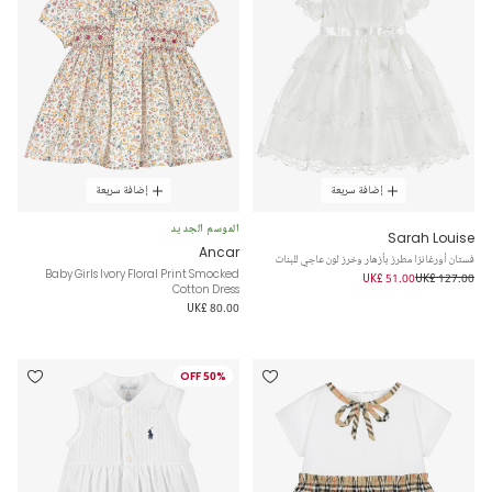
إضافة سريعة
إضافة سريعة
الموسم الجديد
Sarah Louise
Ancar
فستان أورغانزا مطرز بأزهار وخرز لون عاجي للبنات
Baby Girls Ivory Floral Print Smocked
UK£ 51.00
UK£ 127.00
Cotton Dress
UK£ 80.00
50% OFF