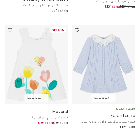
فستان قطن بيكيه لون عاجي للبنات
فستان ساتان وأورغانزا لون عاجي للبنات
UK£ 14.00
UK£ 28.00
UK£ 145.00
40% OFF
إضافة سريعة
إضافة سريعة
الموسم الجديد
Mayoral
Sarah Louise
فستان قطن جيرسي لون أبيض للبنات
فستان محبوك بياقة مطرزة لون أزرق فاتح للبنات
UK£ 11.00
UK£ 19.00
UK£ 57.00