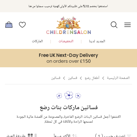
مكافآت تشلدرن صالون | اجمعوا النقاط مع كل عملية شراء لتحصلوا على هدايا حصرية وعروض مصممة خصيصا لتلبي
استمتعوا بخصم 10% على طلبيتكم الأولى كهدية ترحيب. سجلوا من هنا
متطلباتكم
الجديد لدينا
التخفيضات
الماركات
Free UK Next-Day Delivery
on orders over £150
الصفحة الرئيسية
أطفال رضع
فساتين
فساتين
فساتين ماركات بنات رضع
اكتشفوا أجمل فساتين البنات الرضع الفاخرة، والمصنوعة من أقمشة عالية الجودة
لتمنحها الراحة والأناقة في كل لحظة.
تصنيف حسب
( 1 )
الأكثر مبيعاً
طريقة العرض