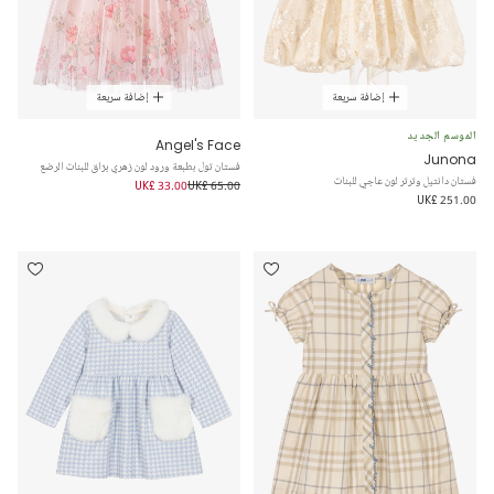
إضافة سريعة
إضافة سريعة
الموسم الجديد
Angel's Face
Junona
فستان تول بطبعة ورود لون زهري برّاق للبنات الرضع
فستان دانتيل وترتر لون عاجي للبنات
UK£ 33.00
UK£ 65.00
UK£ 251.00