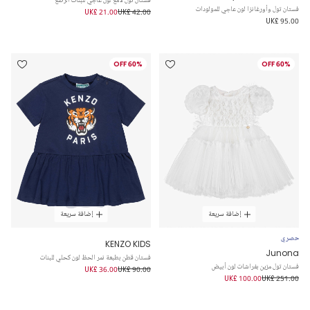
فستان تول وأورغانزا لون عاجي للمولودات
UK£ 21.00
UK£ 42.00
UK£ 95.00
60% OFF
60% OFF
إضافة سريعة
إضافة سريعة
حصري
KENZO KIDS
Junona
فستان قطن بطبعة نمر الحظ لون كحلي للبنات
فستان تول مزين بفراشات لون أبيض
UK£ 36.00
UK£ 90.00
UK£ 100.00
UK£ 251.00